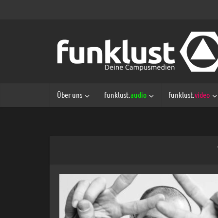
Über uns
funklust.
audio
funklust.
video