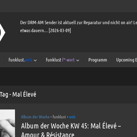
Der DRM-AM Sender ist aktuell zur Reparatur und nicht on air! Le
etwas dauern... [2026-03-09]
funklust.
web
funklust
f*-wort
Programm
Upcoming E
Tag - Mal Élevé
Album der Woche
funklust
web
•
•
Album der Woche KW 45: Mal Élevé –
Amour & Résistance