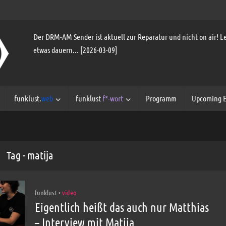
Der DRM-AM Sender ist aktuell zur Reparatur und nicht on air! Le
etwas dauern... [2026-03-09]
funklust.
web
funklust
f*-wort
Programm
Upcoming E
Tag - matija
funklust
video
•
Eigentlich heißt das auch nur Matthias
– Interview mit Matija