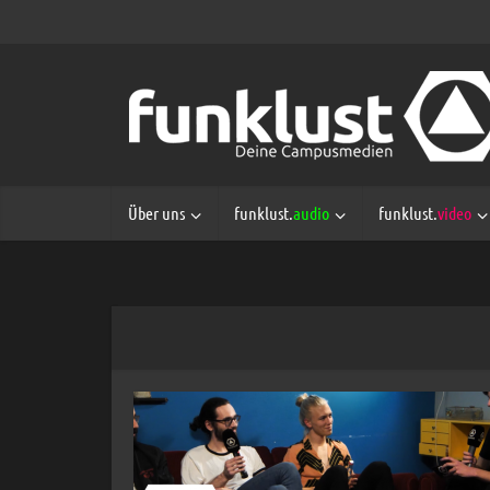
Über uns
funklust.
audio
funklust.
video