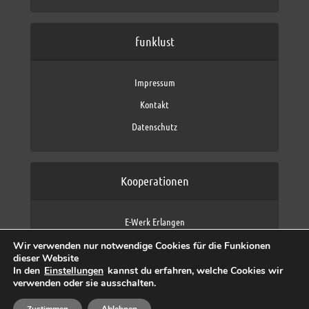
funklust
Impressum
Kontakt
Datenschutz
Kooperationen
E-Werk Erlangen
FAU Erlangen-Nürnberg
Wir verwenden nur notwendige Cookies für die Funkionen
Fraunhofer IIS
dieser Website
max neo (AFK max)
In den
Einstellungen
kannst du erfahren, welche Cookies wir
verwenden oder sie ausschalten.