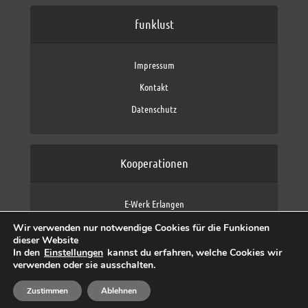
funklust
Impressum
Kontakt
Datenschutz
Kooperationen
E-Werk Erlangen
FAU Erlangen-Nürnberg
Wir verwenden nur notwendige Cookies für die Funkionen
Fraunhofer IIS
dieser Website
max neo (AFK max)
In den
Einstellungen
kannst du erfahren, welche Cookies wir
verwenden oder sie ausschalten.
Zustimmen
Ablehnen
Copyright © 2026 by funklust, FAU