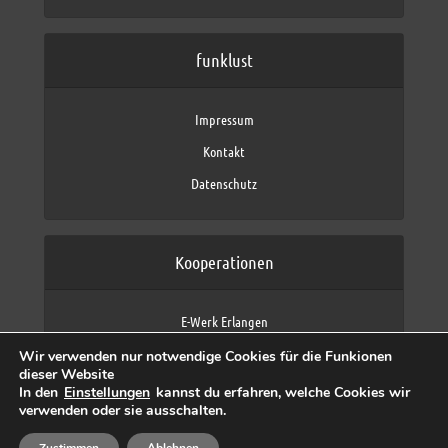
funklust
Impressum
Kontakt
Datenschutz
Kooperationen
E-Werk Erlangen
FAU Erlangen-Nürnberg
Wir verwenden nur notwendige Cookies für die Funkionen
Fraunhofer IIS
dieser Website
max neo (AFK max)
In den
Einstellungen
kannst du erfahren, welche Cookies wir
verwenden oder sie ausschalten.