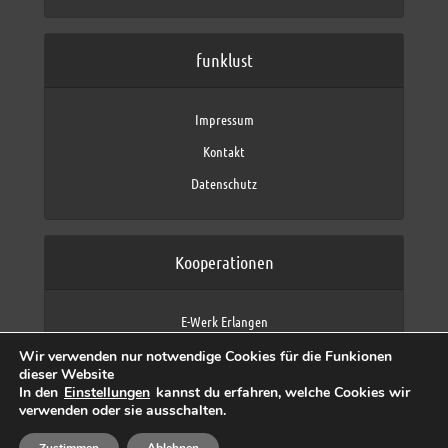
funklust
Impressum
Kontakt
Datenschutz
Kooperationen
E-Werk Erlangen
FAU Erlangen-Nürnberg
Wir verwenden nur notwendige Cookies für die Funkionen
Fraunhofer IIS
dieser Website
max neo (AFK max)
In den
Einstellungen
kannst du erfahren, welche Cookies wir
verwenden oder sie ausschalten.