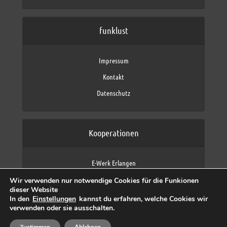
funklust
Impressum
Kontakt
Datenschutz
Kooperationen
E-Werk Erlangen
FAU Erlangen-Nürnberg
Wir verwenden nur notwendige Cookies für die Funkionen
Fraunhofer IIS
dieser Website
max neo (AFK max)
In den
Einstellungen
kannst du erfahren, welche Cookies wir
verwenden oder sie ausschalten.