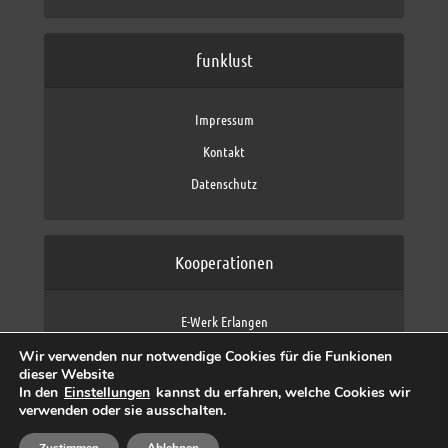
funklust
Impressum
Kontakt
Datenschutz
Kooperationen
E-Werk Erlangen
FAU Erlangen-Nürnberg
Wir verwenden nur notwendige Cookies für die Funkionen
Fraunhofer IIS
dieser Website
max neo (AFK max)
In den
Einstellungen
kannst du erfahren, welche Cookies wir
verwenden oder sie ausschalten.