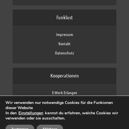
funklust
Impressum
Kontakt
Datenschutz
Kooperationen
E-Werk Erlangen
FAU Erlangen-Nürnberg
Wir verwenden nur notwendige Cookies für die Funkionen
Fraunhofer IIS
dieser Website
max neo (AFK max)
In den
Einstellungen
kannst du erfahren, welche Cookies wir
verwenden oder sie ausschalten.