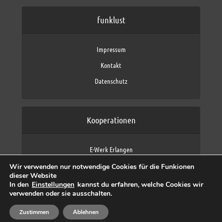
funklust
Impressum
Kontakt
Datenschutz
Kooperationen
E-Werk Erlangen
FAU Erlangen-Nürnberg
Wir verwenden nur notwendige Cookies für die Funkionen
Fraunhofer IIS
dieser Website
max neo (AFK max)
In den
Einstellungen
kannst du erfahren, welche Cookies wir
verwenden oder sie ausschalten.
Zustimmen
Ablehnen
Copyright © 2026 by funklust, FAU