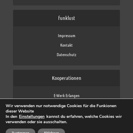
funklust
Impressum
Kontakt
Datenschutz
Kooperationen
E-Werk Erlangen
FAU Erlangen-Nürnberg
Wir verwenden nur notwendige Cookies für die Funkionen
Fraunhofer IIS
dieser Website
max neo (AFK max)
In den
Einstellungen
kannst du erfahren, welche Cookies wir
verwenden oder sie ausschalten.