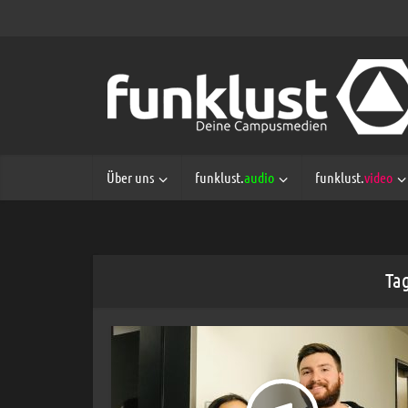
Über uns
funklust.
audio
funklust.
video
Tag