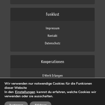
funklust
Impressum
Kontakt
Datenschutz
Kooperationen
E-Werk Erlangen
FAU Erlangen-Nürnberg
Wir verwenden nur notwendige Cookies für die Funkionen
Fraunhofer IIS
dieser Website
max neo (AFK max)
In den
Einstellungen
kannst du erfahren, welche Cookies wir
verwenden oder sie ausschalten.