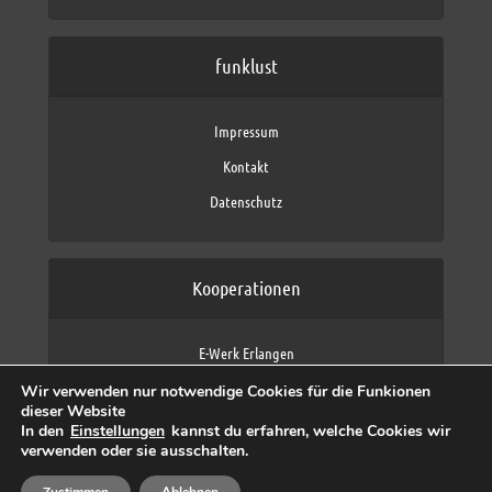
funklust
Impressum
Kontakt
Datenschutz
Kooperationen
E-Werk Erlangen
FAU Erlangen-Nürnberg
Wir verwenden nur notwendige Cookies für die Funkionen
Fraunhofer IIS
dieser Website
max neo (AFK max)
In den
Einstellungen
kannst du erfahren, welche Cookies wir
verwenden oder sie ausschalten.