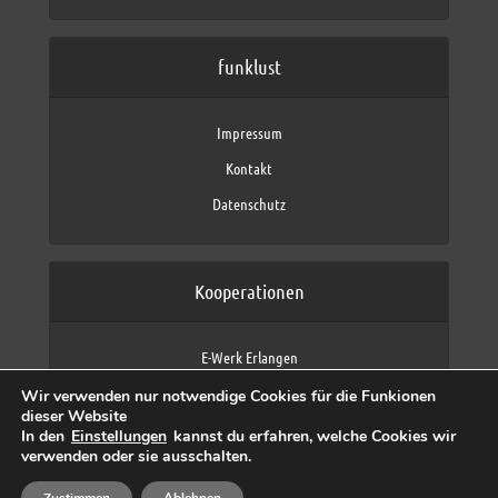
funklust
Impressum
Kontakt
Datenschutz
Kooperationen
E-Werk Erlangen
FAU Erlangen-Nürnberg
Wir verwenden nur notwendige Cookies für die Funkionen
Fraunhofer IIS
dieser Website
max neo (AFK max)
In den
Einstellungen
kannst du erfahren, welche Cookies wir
verwenden oder sie ausschalten.