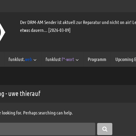
Der DRM-AM Sender ist aktuell zur Reparatur und nicht on air! Le
etwas dauern... [2026-03-09]
funklust.
web
funklust
f*-wort
Programm
Upcoming E
ag - uwe thierauf
e looking for. Perhaps searching can help.