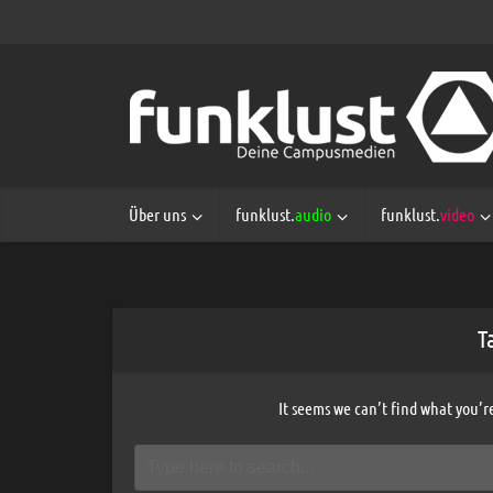
Über uns
funklust.
audio
funklust.
video
T
It seems we can’t find what you’r