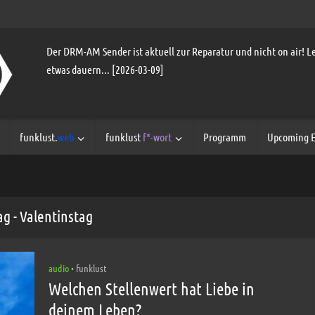
Der DRM-AM Sender ist aktuell zur Reparatur und nicht on air! Le
etwas dauern... [2026-03-09]
funklust.
web
funklust
f*-wort
Programm
Upcoming E
ag - Valentinstag
audio
funklust
•
Welchen Stellenwert hat Liebe in
deinem Leben?