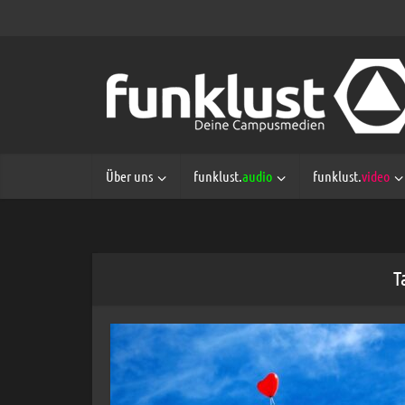
Über uns
funklust.
audio
funklust.
video
T