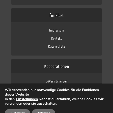
funklust
Impressum
Kontakt
Datenschutz
Kooperationen
E-Werk Erlangen
FAU Erlangen-Nürnberg
Wir verwenden nur notwendige Cookies für die Funkionen
Fraunhofer IIS
dieser Website
max neo (AFK max)
In den
Einstellungen
kannst du erfahren, welche Cookies wir
verwenden oder sie ausschalten.