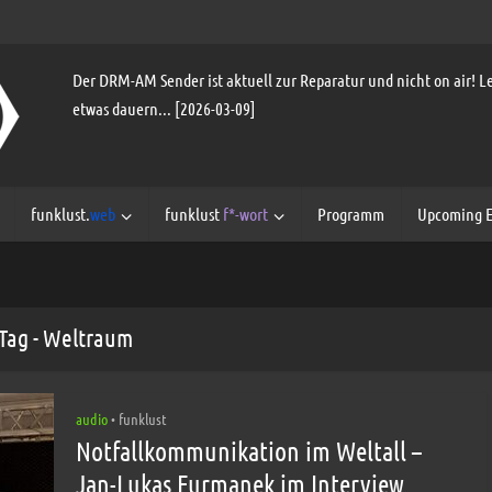
Der DRM-AM Sender ist aktuell zur Reparatur und nicht on air! Le
etwas dauern... [2026-03-09]
funklust.
web
funklust
f*-wort
Programm
Upcoming E
Tag - Weltraum
audio
funklust
•
Notfallkommunikation im Weltall –
Jan-Lukas Furmanek im Interview