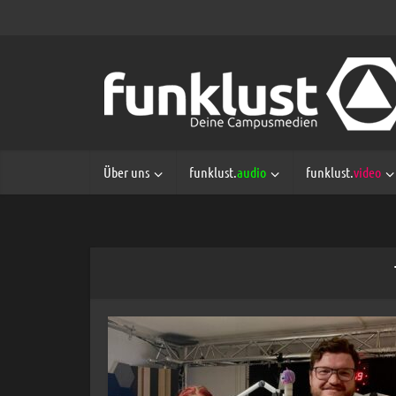
Über uns
funklust.
audio
funklust.
video