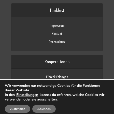
funklust
Impressum
Kontakt
Datenschutz
Kooperationen
E-Werk Erlangen
FAU Erlangen-Nürnberg
Wir verwenden nur notwendige Cookies für die Funkionen
Fraunhofer IIS
dieser Website
max neo (AFK max)
In den
Einstellungen
kannst du erfahren, welche Cookies wir
verwenden oder sie ausschalten.
Zustimmen
Ablehnen
Copyright © 2026 by funklust, FAU