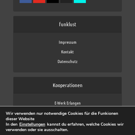
funklust
Impressum
Kontakt
Datenschutz
Kooperationen
E-Werk Erlangen
FAU Erlangen-Nürnberg
Wir verwenden nur notwendige Cookies für die Funkionen
Fraunhofer IIS
dieser Website
max neo (AFK max)
In den
Einstellungen
kannst du erfahren, welche Cookies wir
verwenden oder sie ausschalten.