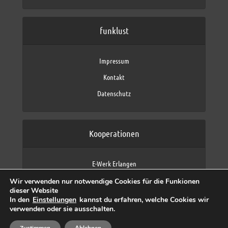
funklust
Impressum
Kontakt
Datenschutz
Kooperationen
E-Werk Erlangen
FAU Erlangen-Nürnberg
Wir verwenden nur notwendige Cookies für die Funkionen
Fraunhofer IIS
dieser Website
max neo (AFK max)
In den
Einstellungen
kannst du erfahren, welche Cookies wir
verwenden oder sie ausschalten.