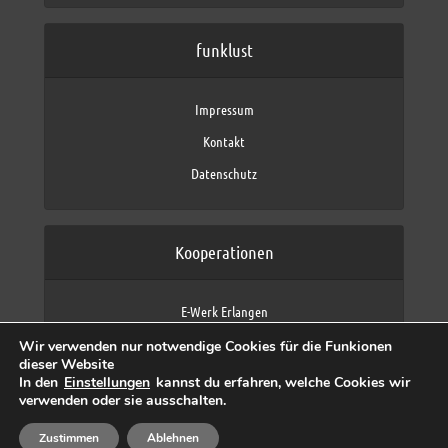
funklust
Impressum
Kontakt
Datenschutz
Kooperationen
E-Werk Erlangen
FAU Erlangen-Nürnberg
Wir verwenden nur notwendige Cookies für die Funkionen
Fraunhofer IIS
dieser Website
max neo (AFK max)
In den
Einstellungen
kannst du erfahren, welche Cookies wir
verwenden oder sie ausschalten.
Zustimmen
Ablehnen
Copyright © 2026 by funklust, FAU