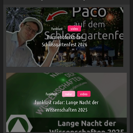
funklust
video
Paco entdeckt das
Schlossgartenfest 2026
funklust
radar
video
funklust radar: Lange Nacht der
Wissenschaften 2025