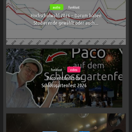
audio
funklust
Hochschulwahl 2026 – Darum haben
Studierende gewählt oder auch...
funklust
video
Paco entdeckt das
Schlossgartenfest 2026