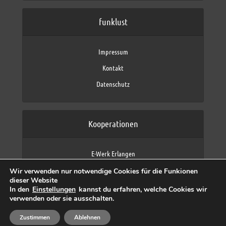
funklust
Impressum
Kontakt
Datenschutz
Kooperationen
E-Werk Erlangen
FAU Erlangen-Nürnberg
Wir verwenden nur notwendige Cookies für die Funkionen
Fraunhofer IIS
dieser Website
max neo (AFK max)
In den
Einstellungen
kannst du erfahren, welche Cookies wir
verwenden oder sie ausschalten.
Zustimmen
Ablehnen
Copyright © 2026 by funklust, FAU