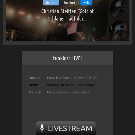
Bericht
funklust
web
Christian Steiffen “Gott of
Schlager” auf der...
funklust LIVE!