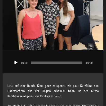
00:00
00:00
Audio-
Player
Lust auf eine Runde Kino, ganz entspannt ein paar Kurzfilme von
Filmemachern aus der Region schauen? Dann ist der Kitaso
Kurzfilmabend genau das Richtige für euch.
Am Montag,
8. Juli
, ist es wieder soweit. Los geht es um
20:15 Uhr
zur