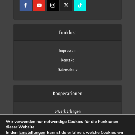
funklust
Impressum
Kontakt
Datenschutz
Kooperationen
E-Werk Erlangen
FAU Erlangen-Nürnberg
Wir verwenden nur notwendige Cookies für die Funkionen
Fraunhofer IIS
dieser Website
max neo (AFK max)
In den
Einstellungen
kannst du erfahren, welche Cookies wir