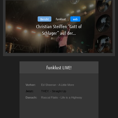
Bericht
funklust
web
Christian Steiffen “Gott of
Schlager” auf der...
funklust LIVE!