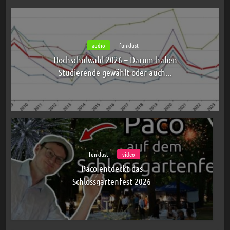
audio
funklust
Hochschulwahl 2026 – Darum haben
Studierende gewählt oder auch...
funklust
video
Paco entdeckt das
Schlossgartenfest 2026