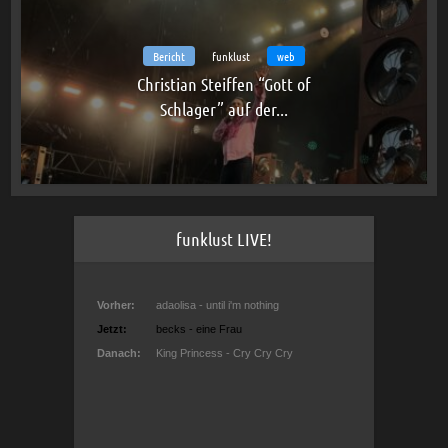
Bericht
funklust
web
Christian Steiffen “Gott of
Schlager” auf der...
funklust LIVE!