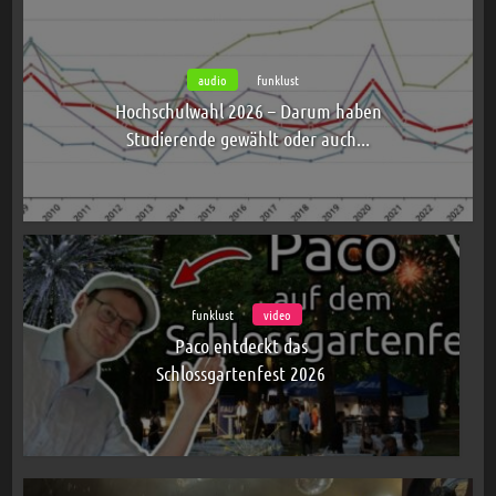
audio
funklust
Hochschulwahl 2026 – Darum haben
Studierende gewählt oder auch...
funklust
video
Paco entdeckt das
Schlossgartenfest 2026