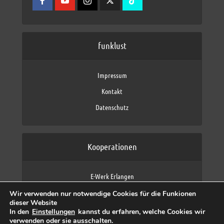
funklust
Impressum
Kontakt
Datenschutz
Kooperationen
E-Werk Erlangen
FAU Erlangen-Nürnberg
Wir verwenden nur notwendige Cookies für die Funkionen
Fraunhofer IIS
dieser Website
max neo (AFK max)
In den
Einstellungen
kannst du erfahren, welche Cookies wir
verwenden oder sie ausschalten.