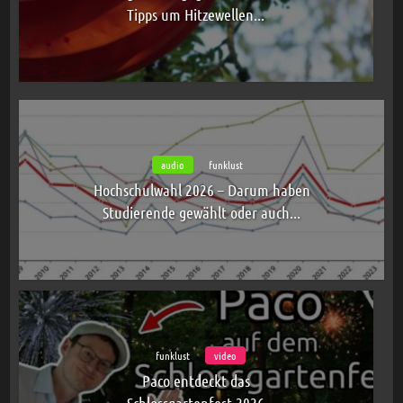
Tipps um Hitzewellen...
audio
funklust
Hochschulwahl 2026 – Darum haben
Studierende gewählt oder auch...
funklust
video
Paco entdeckt das
Schlossgartenfest 2026