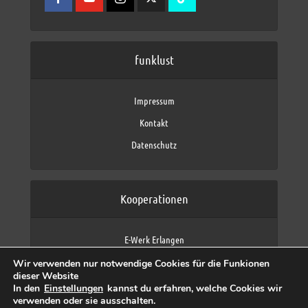
funklust
Impressum
Kontakt
Datenschutz
Kooperationen
E-Werk Erlangen
FAU Erlangen-Nürnberg
Wir verwenden nur notwendige Cookies für die Funkionen
Fraunhofer IIS
dieser Website
max neo (AFK max)
In den
Einstellungen
kannst du erfahren, welche Cookies wir
verwenden oder sie ausschalten.