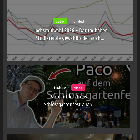
audio
funklust
Hochschulwahl 2026 – Darum haben
Studierende gewählt oder auch...
funklust
video
Paco entdeckt das
Schlossgartenfest 2026