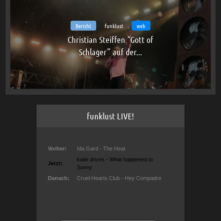
Bericht
funklust
web
Christian Steiffen “Gott of
Schlager” auf der...
funklust LIVE!