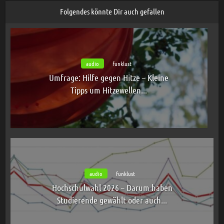
Folgendes könnte Dir auch gefallen
audio
funklust
Umfrage: Hilfe gegen Hitze – Kleine
Tipps um Hitzewellen...
audio
funklust
Hochschulwahl 2026 – Darum haben
Studierende gewählt oder auch...