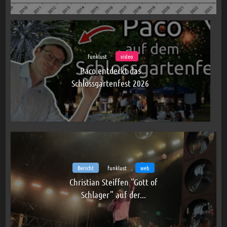
funklust
video
Paco entdeckt das
Schlossgartenfest 2026
Bericht
funklust
web
Christian Steiffen “Gott of
Schlager” auf der...