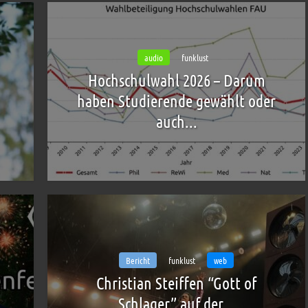
audio
funklust
Hochschulwahl 2026 – Darum
haben Studierende gewählt oder
auch...
Bericht
funklust
web
Christian Steiffen “Gott of
Schlager” auf der...