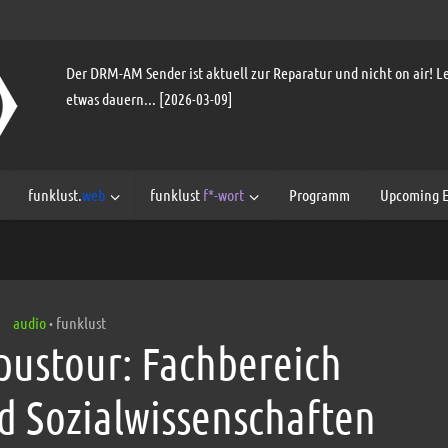
Der DRM-AM Sender ist aktuell zur Reparatur und nicht on air! Le
etwas dauern... [2026-03-09]
funklust.
web
funklust
f*-wort
Programm
Upcoming E
audio
funklust
•
pustour: Fachbereich
d Sozialwissenschaften