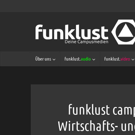
Über uns
funklust.
audio
funklust.
video
funklust cam
Wirtschafts- un