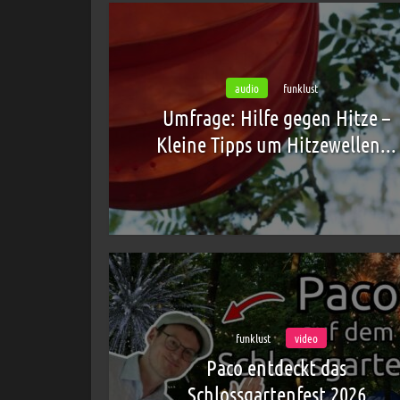
audio
funklust
Umfrage: Hilfe gegen Hitze –
Kleine Tipps um Hitzewellen...
funklust
video
Paco entdeckt das
Schlossgartenfest 2026