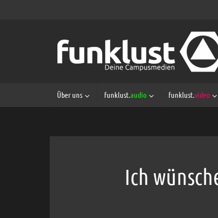
Über uns
funklust.
audio
funklust.
video
Ich wünsch