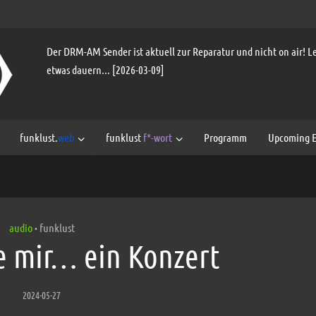
Der DRM-AM Sender ist aktuell zur Reparatur und nicht on air! Le
etwas dauern... [2026-03-09]
funklust.
web
funklust
f*-wort
Programm
Upcoming E
audio
funklust
•
e mir… ein Konzert
2024-05-27