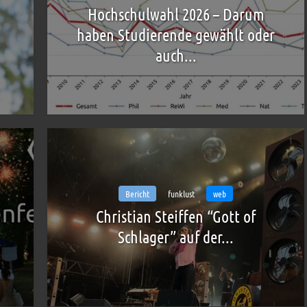
Hochschulwahl 2026 – Darum
haben Studierende gewählt oder
auch...
Bericht
funklust
web
Christian Steiffen “Gott of
Schlager” auf der...