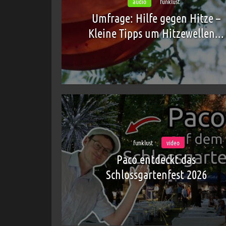
audio
funklust
Umfrage: Hilfe gegen Hitze –
Kleine Tipps um Hitzewellen...
funklust
video
Paco entdeckt das
Schlossgartenfest 2026