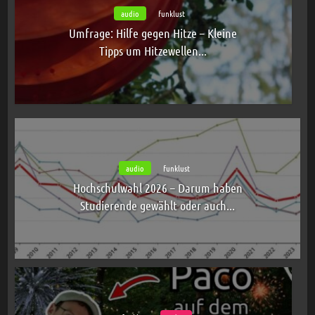
audio
funklust
Umfrage: Hilfe gegen Hitze – Kleine
Tipps um Hitzewellen...
audio
funklust
Hochschulwahl 2026 – Darum haben
Studierende gewählt oder auch...