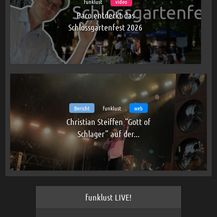
funklust
video
Paco entdeckt das
Schlossgartenfest 2026
Bericht
funklust
web
Christian Steiffen “Gott of
Schlager” auf der...
funklust LIVE!