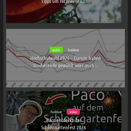
Tipps um Hitzewellen...
audio
funklust
Hochschulwahl 2026 – Darum haben
Studierende gewählt oder auch...
funklust
video
Paco entdeckt das
Schlossgartenfest 2026