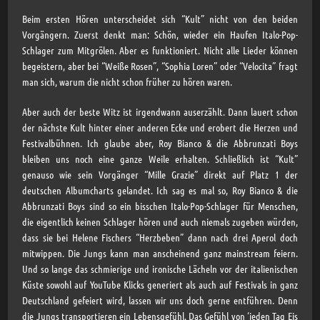
Beim ersten Hören unterscheidet sich “Kult” nicht von den beiden
Vorgängern. Zuerst denkt man: Schön, wieder ein Haufen Italo-Pop-
Schlager zum Mitgrölen. Aber es funktioniert. Nicht alle Lieder können
begeistern, aber bei “Weiße Rosen”, “Sophia Loren” oder “Velocita” fragt
man sich, warum die nicht schon früher zu hören waren.
Aber auch der beste Witz ist irgendwann auserzählt. Dann lauert schon
der nächste Kult hinter einer anderen Ecke und erobert die Herzen und
Festivalbühnen. Ich glaube aber, Roy Bianco & die Abbrunzati Boys
bleiben uns noch eine ganze Weile erhalten. Schließlich ist “Kult”
genauso wie sein Vorgänger “Mille Grazie” direkt auf Platz 1 der
deutschen Albumcharts gelandet. Ich sag es mal so, Roy Bianco & die
Abbrunzati Boys sind so ein bisschen Italo-Pop-Schlager für Menschen,
die eigentlich keinen Schlager hören und auch niemals zugeben würden,
dass sie bei Helene Fischers “Herzbeben” dann nach drei Aperol doch
mitwippen. Die Jungs kann man anscheinend ganz mainstream feiern.
Und so lange das schmierige und ironische Lächeln vor der italienischen
Küste sowohl auf YouTube Klicks generiert als auch auf Festivals in ganz
Deutschland gefeiert wird, lassen wir uns doch gerne entführen. Denn
die Jungs transportieren ein Lebensgefühl. Das Gefühl von ‘jeden Tag Eis