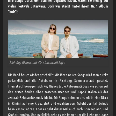
ihre Songs durch den Sommer begleitet haben, waren sie fleißig auf
vielen Festivals unterwegs. Doch was steckt hinter ihrem Nr. 1 Album
“Kult”?
Bild: Roy Bianco und die Abbrunzati Boys
Die Band hat es wieder geschafft: Mit ihren neuen Songs wird man direkt
gedanklich auf die Autobahn in Richtung Sommerurlaub gesetzt.
Thematisch bewegen sich Roy Bianco & die Abbrunzati Boys wie schon auf
den ersten beiden Alben zwischen Brenner und Napoli. Italien als das
zentrale Sehnsuchtsmotiv bleibt. Die Songs nehmen uns mit in eine Disco
in Rimini, auf eine Kreuzfahrt und erzählen vom Gefühl des Fahrtwinds
beim Vespa-Fahren. Aber es geht dieses Mal auch nach Griechenland und
Großbritannien. Und natürlich geht es wie immer um die Liebe und ganz