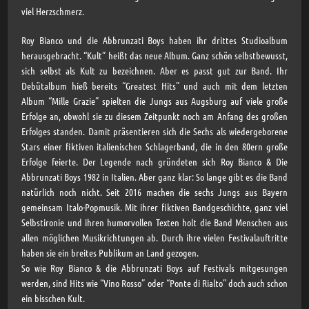
viel Herzschmerz.
Roy Bianco und die Abbrunzati Boys haben ihr drittes Studioalbum
herausgebracht. “Kult” heißt das neue Album. Ganz schön selbstbewusst,
sich selbst als Kult zu bezeichnen. Aber es passt gut zur Band. Ihr
Debütalbum hieß bereits “Greatest Hits” und auch mit dem letzten
Album “Mille Grazie” spielten die Jungs aus Augsburg auf viele große
Erfolge an, obwohl sie zu diesem Zeitpunkt noch am Anfang des großen
Erfolges standen. Damit präsentieren sich die Sechs als wiedergeborene
Stars einer fiktiven italienischen Schlagerband, die in den 80ern große
Erfolge feierte. Der Legende nach gründeten sich Roy Bianco & Die
Abbrunzati Boys 1982 in Italien. Aber ganz klar: So lange gibt es die Band
natürlich noch nicht. Seit 2016 machen die sechs Jungs aus Bayern
gemeinsam Italo-Popmusik. Mit ihrer fiktiven Bandgeschichte, ganz viel
Selbstironie und ihren humorvollen Texten holt die Band Menschen aus
allen möglichen Musikrichtungen ab. Durch ihre vielen Festivalauftritte
haben sie ein breites Publikum an Land gezogen.
So wie Roy Bianco & die Abbrunzati Boys auf Festivals mitgesungen
werden, sind Hits wie “Vino Rosso” oder “Ponte di Rialto” doch auch schon
ein bisschen Kult.