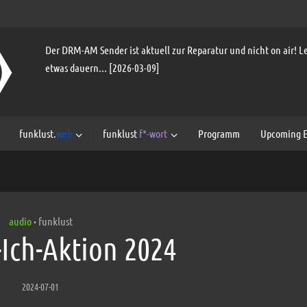
Der DRM-AM Sender ist aktuell zur Reparatur und nicht on air! Le
etwas dauern... [2026-03-09]
funklust.
web
funklust
f*-wort
Programm
Upcoming E
audio
funklust
•
-Ich-Aktion 2024
2024-07-01