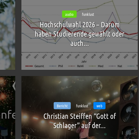
audio
funklust
Hochschulwahl 2026 – Darum
haben Studierende gewählt oder
auch...
Bericht
funklust
web
Christian Steiffen “Gott of
Schlager” auf der...