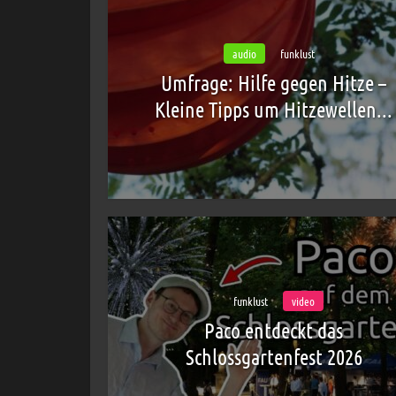
audio
funklust
Umfrage: Hilfe gegen Hitze –
Kleine Tipps um Hitzewellen...
funklust
video
Paco entdeckt das
Schlossgartenfest 2026