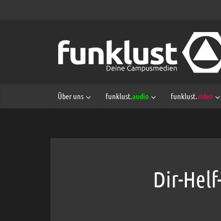
Über uns
funklust.
audio
funklust.
video
Dir-Helf