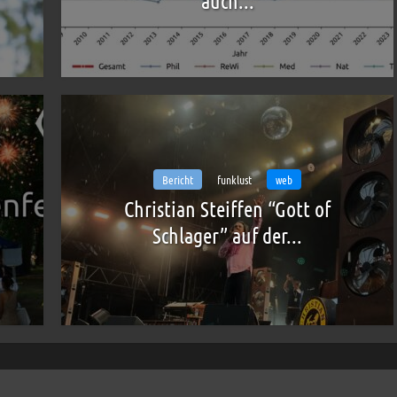
auch...
Bericht
funklust
web
Christian Steiffen “Gott of
Schlager” auf der...