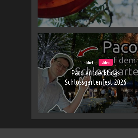
funklust
video
Paco entdeckt das
Schlossgartenfest 2026