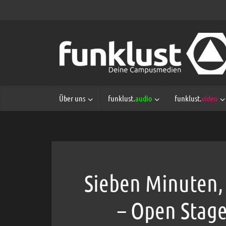
Über uns
funklust.
audio
funklust.
video
Sieben Minuten, 
– Open Stage