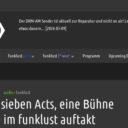
Der DRM-AM Sender ist aktuell zur Reparatur und nicht on air! Le
etwas dauern... [2026-03-09]
funklust.
web
funklust
f*-wort
Programm
Upcoming E
audio
funklust
•
sieben Acts, eine Bühne
 im funklust auftakt