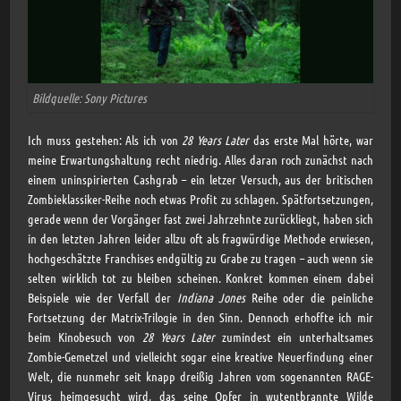
Bildquelle: Sony Pictures
Ich muss gestehen: Als ich von
28 Years Later
das erste Mal hörte, war
meine Erwartungshaltung recht niedrig. Alles daran roch zunächst nach
einem uninspirierten Cashgrab – ein letzer Versuch, aus der britischen
Zombieklassiker-Reihe noch etwas Profit zu schlagen. Spätfortsetzungen,
gerade wenn der Vorgänger fast zwei Jahrzehnte zurückliegt, haben sich
in den letzten Jahren leider allzu oft als fragwürdige Methode erwiesen,
hochgeschätzte Franchises endgültig zu Grabe zu tragen – auch wenn sie
selten wirklich tot zu bleiben scheinen. Konkret kommen einem dabei
Beispiele wie der Verfall der
Indiana Jones
Reihe oder die peinliche
Fortsetzung der Matrix-Trilogie in den Sinn. Dennoch erhoffte ich mir
beim Kinobesuch von
28 Years Later
zumindest ein unterhaltsames
Zombie-Gemetzel und vielleicht sogar eine kreative Neuerfindung einer
Welt, die nunmehr seit knapp dreißig Jahren vom sogenannten RAGE-
Virus heimgesucht wird, das seine Opfer in wutentbrannte Wilde