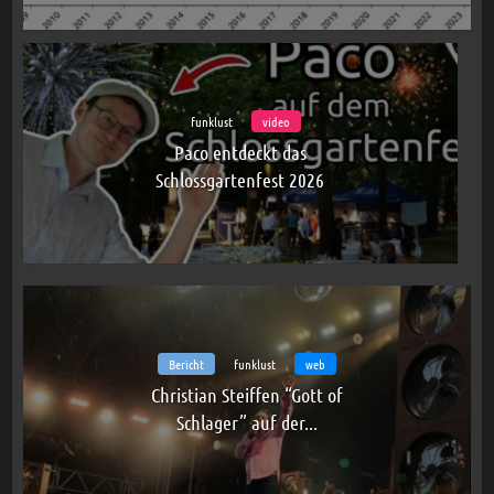
funklust
video
Paco entdeckt das
Schlossgartenfest 2026
Bericht
funklust
web
Christian Steiffen “Gott of
Schlager” auf der...