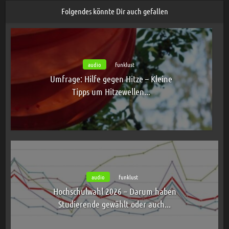
Folgendes könnte Dir auch gefallen
audio
funklust
Umfrage: Hilfe gegen Hitze – Kleine
Tipps um Hitzewellen...
audio
funklust
Hochschulwahl 2026 – Darum haben
Studierende gewählt oder auch...