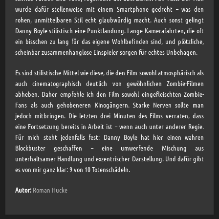
wurde dafür stellenweise mit einem Smartphone gedreht – was den
rohen, unmittelbaren Stil echt glaubwürdig macht. Auch sonst gelingt
Danny Boyle stilistisch eine Punktlandung. Lange Kamerafahrten, die oft
ein bisschen zu lang für das eigene Wohlbefinden sind, und plötzliche,
scheinbar zusammenhanglose Einspieler sorgen für echtes Unbehagen.
Es sind stilistische Mittel wie diese, die den Film sowohl atmosphärisch als
auch cinematographisch deutlich von gewöhnlichen Zombie-Filmen
abheben. Daher empfehle ich den Film sowohl eingefleischten Zombie-
Fans als auch gehobeneren Kinogängern. Starke Nerven sollte man
jedoch mitbringen. Die letzten drei Minuten des Films verraten, dass
eine Fortsetzung bereits in Arbeit ist – wenn auch unter anderer Regie.
Für mich steht jedenfalls fest: Danny Boyle hat hier einen wahren
Blockbuster geschaffen – eine umwerfende Mischung aus
unterhaltsamer Handlung und exzentrischer Darstellung. Und dafür gibt
es von mir ganz klar: 9 von 10 Totenschädeln.
Autor:
Roman Hucke