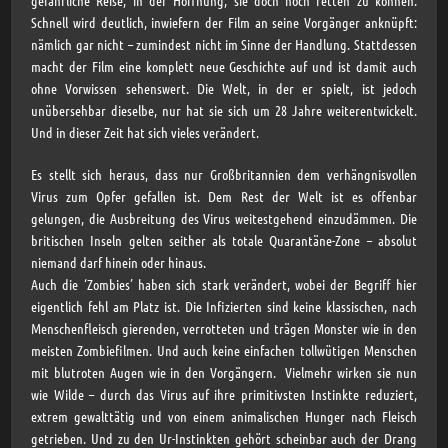
Schnell wird deutlich, inwiefern der Film an seine Vorgänger anknüpft:
nämlich gar nicht – zumindest nicht im Sinne der Handlung. Stattdessen
macht der Film eine komplett neue Geschichte auf und ist damit auch
ohne Vorwissen sehenswert. Die Welt, in der er spielt, ist jedoch
unübersehbar dieselbe, nur hat sie sich um 28 Jahre weiterentwickelt.
Und in dieser Zeit hat sich vieles verändert.
Es stellt sich heraus, dass nur Großbritannien dem verhängnisvollen
Virus zum Opfer gefallen ist. Dem Rest der Welt ist es offenbar
gelungen, die Ausbreitung des Virus weitestgehend einzudämmen. Die
britischen Inseln gelten seither als totale Quarantäne-Zone – absolut
niemand darf hinein oder hinaus.
Auch die ‘Zombies’ haben sich stark verändert, wobei der Begriff hier
eigentlich fehl am Platz ist. Die Infizierten sind keine klassischen, nach
Menschenfleisch gierenden, verrotteten und trägen Monster wie in den
meisten Zombiefilmen. Und auch keine einfachen tollwütigen Menschen
mit blutroten Augen wie in den Vorgängern. Vielmehr wirken sie nun
wie Wilde – durch das Virus auf ihre primitivsten Instinkte reduziert,
extrem gewalttätig und von einem animalischen Hunger nach Fleisch
getrieben. Und zu den Ur-Instinkten gehört scheinbar auch der Drang