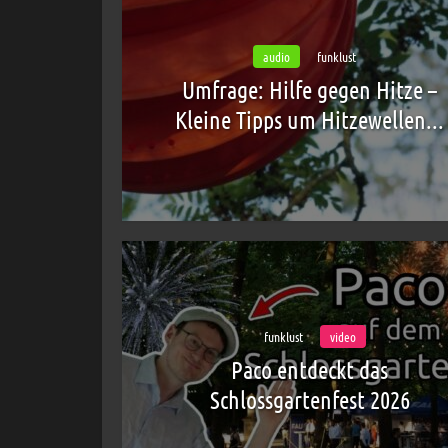
audio
funklust
Umfrage: Hilfe gegen Hitze –
Kleine Tipps um Hitzewellen...
funklust
video
Paco entdeckt das
Schlossgartenfest 2026