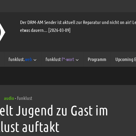
Der DRM-AM Sender ist aktuell zur Reparatur und nicht on air! Le
etwas dauern... [2026-03-09]
funklust.
web
funklust
f*-wort
Programm
Upcoming E
audio
funklust
•
elt Jugend zu Gast im
lust auftakt