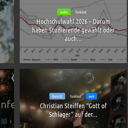
audio
funklust
Hochschulwahl 2026 – Darum
haben Studierende gewählt oder
auch...
Bericht
funklust
web
Christian Steiffen “Gott of
Schlager” auf der...