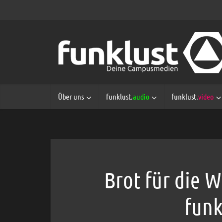
Über uns
funklust.
audio
funklust.
video
Brot für die W
funk