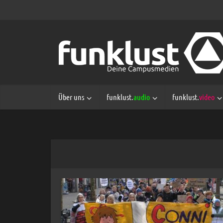
Über uns
funklust.
audio
funklust.
video