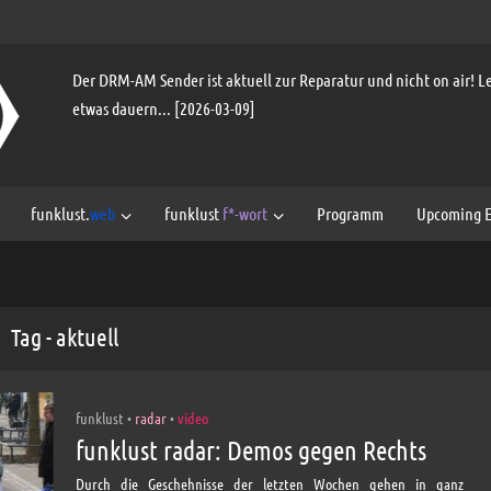
Der DRM-AM Sender ist aktuell zur Reparatur und nicht on air! Le
etwas dauern... [2026-03-09]
funklust.
web
funklust
f*-wort
Programm
Upcoming E
Tag - aktuell
funklust
radar
video
•
•
funklust radar: Demos gegen Rechts
Durch die Geschehnisse der letzten Wochen gehen in ganz