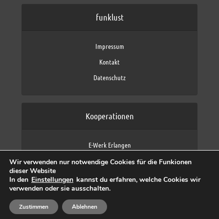
funklust
Impressum
Kontakt
Datenschutz
Kooperationen
E-Werk Erlangen
FAU Erlangen-Nürnberg
Wir verwenden nur notwendige Cookies für die Funkionen
Fraunhofer IIS
dieser Website
max neo (AFK max)
In den
Einstellungen
kannst du erfahren, welche Cookies wir
verwenden oder sie ausschalten.
Zustimmen
Ablehnen
Copyright © 2026 by funklust, FAU