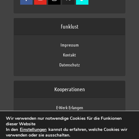
funklust
Impressum
Kontakt
Datenschutz
Kooperationen
E-Werk Erlangen
FAU Erlangen-Nürnberg
Wir verwenden nur notwendige Cookies für die Funkionen
Fraunhofer IIS
dieser Website
max neo (AFK max)
In den
Einstellungen
kannst du erfahren, welche Cookies wir
verwenden oder sie ausschalten.