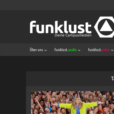
Über uns
funklust.
audio
funklust.
video
T