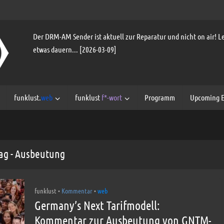
Der DRM-AM Sender ist aktuell zur Reparatur und nicht on air! Le
etwas dauern... [2026-03-09]
funklust.
web
funklust
f*-wort
Programm
Upcoming E
ag - Ausbeutung
funklust
Kommentar
web
•
•
Germany’s Next Tarifmodell:
Kommentar zur Ausbeutung von GNTM-