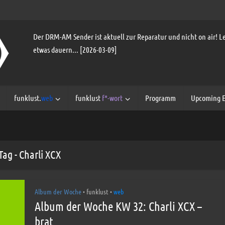
Der DRM-AM Sender ist aktuell zur Reparatur und nicht on air! Le
etwas dauern... [2026-03-09]
funklust.
web
funklust
f*-wort
Programm
Upcoming E
Tag - Charli XCX
Album der Woche
funklust
web
•
•
Album der Woche KW 32: Charli XCX –
brat