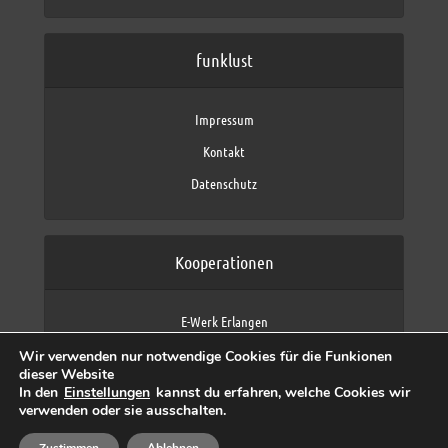
funklust
Impressum
Kontakt
Datenschutz
Kooperationen
E-Werk Erlangen
FAU Erlangen-Nürnberg
Wir verwenden nur notwendige Cookies für die Funkionen
Fraunhofer IIS
dieser Website
max neo (AFK max)
In den
Einstellungen
kannst du erfahren, welche Cookies wir
verwenden oder sie ausschalten.