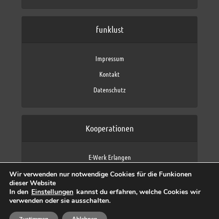
funklust
Impressum
Kontakt
Datenschutz
Kooperationen
E-Werk Erlangen
FAU Erlangen-Nürnberg
Wir verwenden nur notwendige Cookies für die Funkionen
Fraunhofer IIS
dieser Website
max neo (AFK max)
In den
Einstellungen
kannst du erfahren, welche Cookies wir
verwenden oder sie ausschalten.