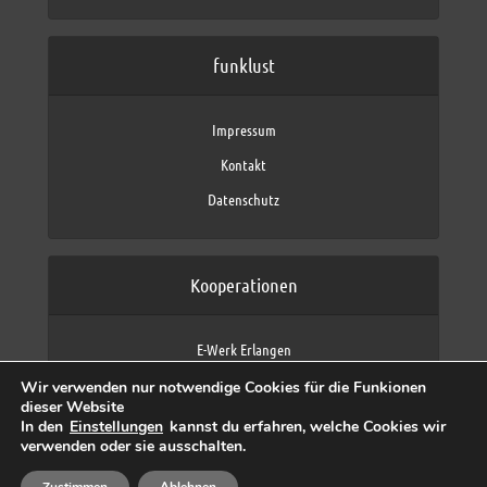
funklust
Impressum
Kontakt
Datenschutz
Kooperationen
E-Werk Erlangen
FAU Erlangen-Nürnberg
Wir verwenden nur notwendige Cookies für die Funkionen
Fraunhofer IIS
dieser Website
max neo (AFK max)
In den
Einstellungen
kannst du erfahren, welche Cookies wir
verwenden oder sie ausschalten.