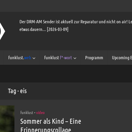
Der DRM-AM Sender ist aktuell zur Reparatur und nicht on air! Le
etwas dauern... [2026-03-09]
funklust.
web
funklust
f*-wort
Programm
Upcoming E
Tag - eis
funklust
video
•
Sommer als Kind – Eine
Erinnerungscollage