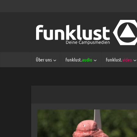
Über uns
funklust.
audio
funklust.
video