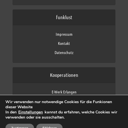
funklust
Impressum
Kontakt
Datenschutz
Kooperationen
E-Werk Erlangen
FAU Erlangen-Nürnberg
Wir verwenden nur notwendige Cookies für die Funkionen
Fraunhofer IIS
dieser Website
max neo (AFK max)
In den
Einstellungen
kannst du erfahren, welche Cookies wir
verwenden oder sie ausschalten.