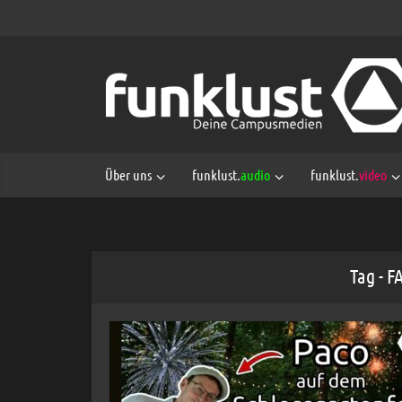
Über uns
funklust.
audio
funklust.
video
Tag - 