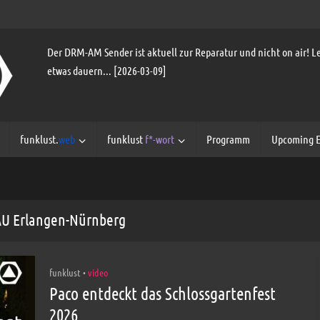
Der DRM-AM Sender ist aktuell zur Reparatur und nicht on air! Le
etwas dauern... [2026-03-09]
funklust.
web
funklust
f*-wort
Programm
Upcoming E
FAU Erlangen-Nürnberg
funklust
video
•
Paco entdeckt das Schlossgartenfest
2026