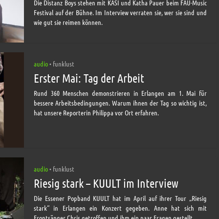
Die Distanz Boys stehen mit KASI und Katha Pauer beim FAU-Music
Festival auf der Bühne. Im Interview verraten sie, wer sie sind und
wie gut sie reimen können.
audio
funklust
•
Erster Mai: Tag der Arbeit
Rund 360 Menschen demonstrieren in Erlangen am 1. Mai für
bessere Arbeitsbedingungen. Warum ihnen der Tag so wichtig ist,
hat unsere Reporterin Philippa vor Ort erfahren.
audio
funklust
•
Riesig stark – KUULT im Interview
Die Essener Popband KUULT hat im April auf ihrer Tour „Riesig
stark“ in Erlangen ein Konzert gegeben. Anne hat sich mit
Frontsänger Chris getroffen und ihm ein paar Fragen gestellt.