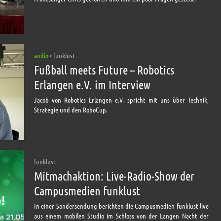
audio
funklust
•
Fußball meets Future – Robotics
Erlangen e.V. im Interview
Jacob von Robotics Erlangen e.V. spricht mit uns über Technik,
Strategie und den RoboCup.
funklust
Mitmachaktion: Live-Radio-Show der
Campusmedien funklust
In einer Sondersendung berichten die Campusmedien funklust live
aus einem mobilen Studio im Schloss von der Langen Nacht der