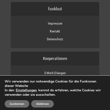
funklust
Impressum
Kontakt
Datenschutz
Kooperationen
E-Werk Erlangen
FAU Erlangen-Nürnberg
Wir verwenden nur notwendige Cookies für die Funkionen
Fraunhofer IIS
dieser Website
max neo (AFK max)
In den
Einstellungen
kannst du erfahren, welche Cookies wir
verwenden oder sie ausschalten.
Zustimmen
Ablehnen
Copyright © 2026 by funklust, FAU